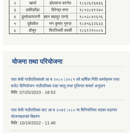
२
खार्पा
डोलराज बस्नेत
९८६२६९६७३६
३
लामिडाँडा
विरेन्द्र मगर
९८५२८४९२४०
४
डुम्रेधारापानी
ज्ञान बहादुर पाण्डे
९८५२८४९६१६
५
दुबेकोल
मन कुमार गुरुङ
९८४५६३२६३३
६
हौचुर
चिरञ्जिवी कार्की
९८६९२९०००३
योजना तथा परियोजना
रावा बेसी गाउँपालिकाको आ ब २०८०।२०८१ को बार्षिक निति कार्यक्रम तथा
बजेट विनियोजन गाउँपालिका वडा चालु तथा पुजिगत शसर्त अनुदान
मिति:
07/25/2023 - 18:53
रावा बेसी गाउँपालिका बाट आ ब २०७९।०८० मा बिनियोजित भएका वडागत
योजनाहरुको बिबरण
मिति:
10/19/2022 - 11:48