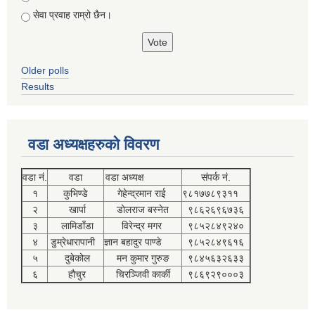
सेवा प्रवाह राम्रो छैन।
Older polls
Results
वडा अध्यक्षहरुको विवरण
वडा नं.
वडा
वडा अध्यक्ष
संपर्क नं.
१
कुभिण्डे
गेहेन्द्रमान राई
९८१७७८९३११
२
खार्पा
डोलराज बस्नेत
९८६२६९६७३६
३
लामिडाँडा
विरेन्द्र मगर
९८५२८४९२४०
४
डुम्रेधारापानी
ज्ञान बहादुर पाण्डे
९८५२८४९६१६
५
दुबेकोल
मन कुमार गुरुङ
९८४५६३२६३३
६
हौचुर
चिरञ्जिवी कार्की
९८६९२९०००३