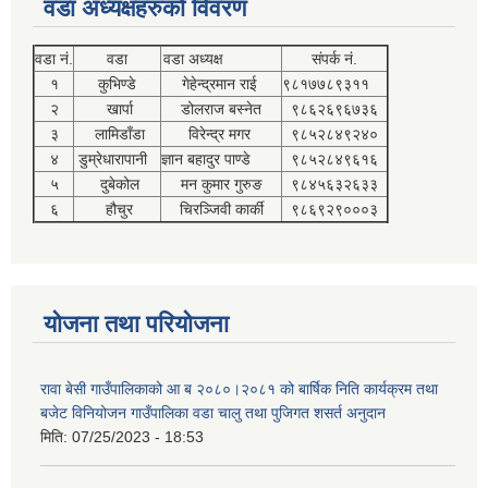
वडा अध्यक्षहरुको विवरण
वडा नं.
वडा
वडा अध्यक्ष
संपर्क नं.
१
कुभिण्डे
गेहेन्द्रमान राई
९८१७७८९३११
२
खार्पा
डोलराज बस्नेत
९८६२६९६७३६
३
लामिडाँडा
विरेन्द्र मगर
९८५२८४९२४०
४
डुम्रेधारापानी
ज्ञान बहादुर पाण्डे
९८५२८४९६१६
५
दुबेकोल
मन कुमार गुरुङ
९८४५६३२६३३
६
हौचुर
चिरञ्जिवी कार्की
९८६९२९०००३
योजना तथा परियोजना
रावा बेसी गाउँपालिकाको आ ब २०८०।२०८१ को बार्षिक निति कार्यक्रम तथा
बजेट विनियोजन गाउँपालिका वडा चालु तथा पुजिगत शसर्त अनुदान
मिति:
07/25/2023 - 18:53