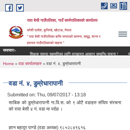
Skip to main content
रावा बेसी गाउँपालिका, गाउँ कार्यपालिकाको कार्यालय
कोशी प्रदेश, कुभिण्डे, खोटाङ, नेपाल
" रावा बेसी गाउँपालिका बासि जनताको कामना, समृद्ध, शान्त र
हराभरा गाउँपालिकाको चाहना "
समाचारः-
शिक्षक सरुवा सहमतिका लागि दरखास्त आव्हान सम्बन्धि सूचना !
मौजुदा
You are here
Home
»
वडा कार्यालयहरु
» वडा नं. ४, डुम्रेधारापानी
वडा नं. ४, डुम्रेधारापानी
Submitted on:
Thu, 09/07/2017 - 13:18
साबिक को डुम्रेधारापानी गा.वि.स. को ९ ओटै वडाहरु संघिय संरचना
को रावा बेसी ४ नं. वडा मा पर्दछ ।
ज्ञान बहादुर पाण्डे (वडा अध्यक्ष) ९८५२८४९६१६