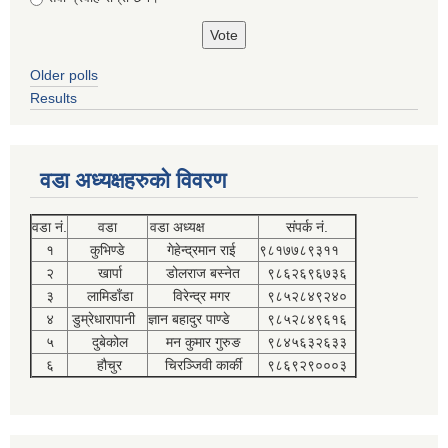
Older polls
Results
वडा अध्यक्षहरुको विवरण
वडा नं.
वडा
वडा अध्यक्ष
संपर्क नं.
१
कुभिण्डे
गेहेन्द्रमान राई
९८१७७८९३११
२
खार्पा
डोलराज बस्नेत
९८६२६९६७३६
३
लामिडाँडा
विरेन्द्र मगर
९८५२८४९२४०
४
डुम्रेधारापानी
ज्ञान बहादुर पाण्डे
९८५२८४९६१६
५
दुबेकोल
मन कुमार गुरुङ
९८४५६३२६३३
६
हौचुर
चिरञ्जिवी कार्की
९८६९२९०००३