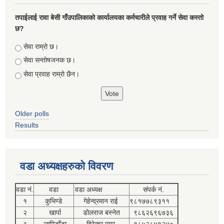
तपाईलाई रावा बेसी गाँउपालिकाको कार्यालयका कर्मचारीले प्रवाह गर्ने सेवा कस्तो
छ?
Choices
सेवा राम्रो छ।
सेवा सन्तोषजनक छ।
सेवा प्रवाह राम्रो छैन।
Older polls
Results
वडा अध्यक्षहरुको विवरण
वडा नं.
वडा
वडा अध्यक्ष
संपर्क नं.
१
कुभिण्डे
गेहेन्द्रमान राई
९८१७७८९३११
२
खार्पा
डोलराज बस्नेत
९८६२६९६७३६
३
लामिडाँडा
विरेन्द्र मगर
९८५२८४९२४०