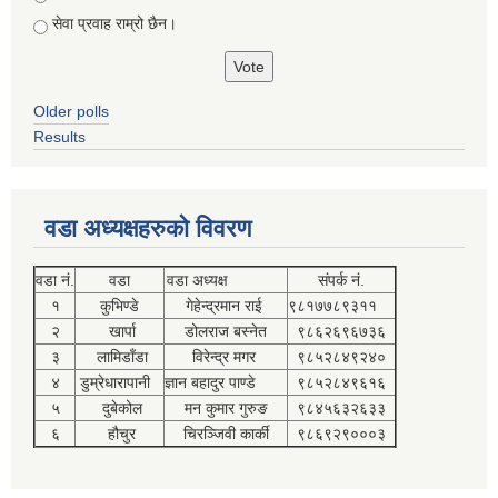
सेवा प्रवाह राम्रो छैन।
Older polls
Results
वडा अध्यक्षहरुको विवरण
वडा नं.
वडा
वडा अध्यक्ष
संपर्क नं.
१
कुभिण्डे
गेहेन्द्रमान राई
९८१७७८९३११
२
खार्पा
डोलराज बस्नेत
९८६२६९६७३६
३
लामिडाँडा
विरेन्द्र मगर
९८५२८४९२४०
४
डुम्रेधारापानी
ज्ञान बहादुर पाण्डे
९८५२८४९६१६
५
दुबेकोल
मन कुमार गुरुङ
९८४५६३२६३३
६
हौचुर
चिरञ्जिवी कार्की
९८६९२९०००३