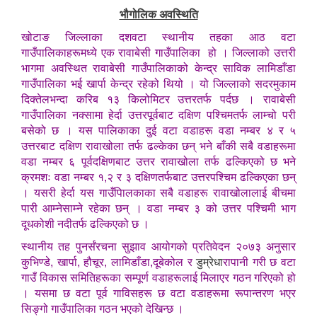
भौगोलिक अवस्थिति
खोटाङ जिल्लाका दशवटा स्थानीय तहका आठ वटा
गाउँपालिकाहरूमध्ये एक रावाबेसी गाउँपालिका हो । जिल्लाको उत्तरी
भागमा अवस्थित रावाबेसी गाउँपालिकाको केन्द्र साविक लामिडाँडा
गाउँपालिका भई खार्पा केन्द्र रहेको थियो । यो जिल्लाको सदरमुकाम
दिक्तेलभन्दा करिब १३ किलोमिटर उत्तरतर्फ पर्दछ । रावाबेसी
गाउँपालिका नक्सामा हेर्दा उत्तरपूर्वबाट दक्षिण पश्चिमतर्फ लाम्चो परी
बसेको छ । यस पालिकाका दुई वटा वडाहरू वडा नम्बर ४ र ५
उत्तरबाट दक्षिण रावाखोला तर्फ ढल्केका छन् भने बाँकी सबै वडाहरूमा
वडा नम्बर ६ पूर्वदक्षिणबाट उत्तर रावाखोला तर्फ ढल्किएको छ भने
क्रमशः वडा नम्बर १,२ र ३ दक्षिणतर्फबाट उत्तरपश्चिम ढल्किएका छन्
। यसरी हेर्दा यस गाउँपािलकाका सबै वडाहरू रावाखोलालाई बीचमा
पारी आम्नेसाम्ने रहेका छन् । वडा नम्बर ३ को उत्तर पश्चिमी भाग
दूधकोशी नदीतर्फ ढल्किएको छ ।
स्थानीय तह पुनर्संरचना सुझाव आयोगको प्रतिवेदन २०७३ अनुसार
कुभिण्डे, खार्पा, हौचूर, लामिडाँडा,दूबेकोल र
डुम्रेधा
रापानी गरी छ वटा
गाउँ विकास समितिहरूका सम्पूर्ण वडाहरूलाई मिलाएर गठन गरिएको हो
। यसमा छ वटा पूर्व गाविसहरू छ वटा वडाहरूमा रूपान्तरण भएर
सिङ्गो गाउँपालिका गठन भएको देखिन्छ ।