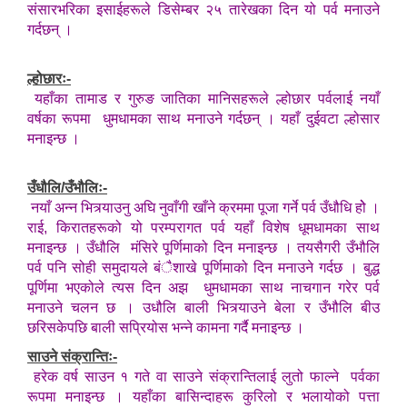
संसारभरिका इसाईहरूले डिसेम्बर २५ तारेखका दिन यो पर्व मनाउने
गर्दछन् ।
ल्होछारः-
यहाँका तामाड र गुरुङ जातिका मानिसहरूले ल्होछार पर्वलाई नयाँ
वर्षका रूपमा धुमधामका साथ मनाउने गर्दछन् । यहाँ दुईवटा ल्होसार
मनाइन्छ ।
उँधौलि/उँभौलिः-
नयाँ अन्न भित्र्याउनु अघि नुवाँगी खाँने क्रममा पूजा गर्ने पर्व उँधौधि होे ।
राई, किरातहरूको यो परम्परागत पर्व यहाँ विशेष धूमधामका साथ
मनाइन्छ । उँधौलि मंसिरे पूर्णिमाको दिन मनाइन्छ । तयसैगरी उँभौलि
पर्व पनि सोही समुदायले बंैशाखे पूर्णिमाको दिन मनाउने गर्दछ । बुद्ध
पूर्णिमा भएकोले त्यस दिन अझ धुमधामका साथ नाचगान गरेर पर्व
मनाउने चलन छ । उधौलि बाली भित्र्याउने बेला र उँभौलि बीउ
छरिसकेपछि बाली सप्रियोस भन्ने कामना गर्दै मनाइन्छ ।
साउने संक्रान्तिः-
हरेक वर्ष साउन १ गते वा साउने संक्रान्तिलाई लुतो फाल्ने पर्वका
रूपमा मनाइन्छ । यहाँका बासिन्दाहरू कुरिलो र भलायोको पत्ता