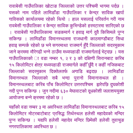
रावाबेसी गाउँपालिका खोटाङ जिल्लाको उत्तर पश्चिमी भागमा पर्दछ ।
यसको नाम पहिले लामिडाँडा गाउँपालिका र केन्द्र साविक खार्पा
गाविसको कार्यालयमा रहेको थियो । हाल यसलाई परिवर्तन गरी नाम
रावबेसी गाउँपालिका र केन्द्र साविक कुभिन्डेको हरमटारमा सारिएको छ
। रावाबेसी गाउँपालिकामा सडकमार्ग र हवाइ मार्ग दुवै किसिमले पुग्न
सकिन्छ । लामिडाँडा विमानस्थलमा राजधानी काठमाण्डौबाट सिधा
हवाइ सम्पर्क रहेको छ भने सगरमाथा राजमार्ग हुँदै जिल्लाको सदरमुकाम
जाने क्रममा मौरेगढी भन्ने ठाउँमा मध्यपहाडी राजमार्गलाई भेट्दछ । यस
गाउँपालिकाको ा वडा नम्बर १, २ र ३ को दक्षिणी सिरानबाट करिब
१५ किलोमिटर क्षेत्र मध्यपहाडी राजमार्गले कहीँ छुँदै र कहीं नजिकबाट
जिल्लाको सदरमुकाम दिक्तेलतर्फ अगाडि बढ्दछ । लामिडाँडा
विमानस्थल जिल्लाको सबै भन्दा पुरानो विमानासथल हो ।
विमानस्थलबाट करिब पाँच किलोमिटर उत्तरपश्चिम झरेपछि दुघकोशी
नदी पुग्न सकिन्छ । जुन नदीमा ६३० मेघावाटको दूधकोशी जलाशययुक्त
आयोजना बन्ने क्रममा रहेको छ ।
यहाँको वडा नम्बर ३ मा अवस्थित लामिडाँडा विमानास्थलबाट करिब १५
किलोमिटर मोटरबाटोबाट प्रसिद्ध तिर्थस्थल हलेसी महादेवको मन्दिर
पुग्न सकिन्छ । यद्यपि हलेसी महादेव मन्दिर छिमेकी हलेसी तुवाचुङ
नगरपालिकामा अवस्थित छ ।