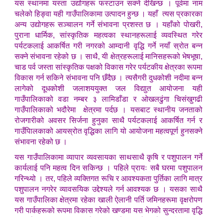
यस स्थानमा यस्ता उद्योगहरू फस्टाउन सक्ने देखिन्छ । पूर्वमा नाम
चलेको हिङ्वा यही गाउँपालिकामा उत्पादन हुन्छ । यहाँ त्यस प्रकारका
अन्य उद्योगहरू सञ्चालन गर्ने संभावना प्रशस्त छ । यहाँको पोखरी,
पुराना धार्मिक, सांस्कृतिक महत्वका स्थानहरूलाई व्यवस्थित गरेर
पर्यटकलाई आकर्षित गरी नगरको आम्दानी वृद्धि गर्ने नयाँ स्रोत बन्न
सक्ने संभावना रहेको छ । साथै, यी क्षेत्रहरूलाई मानिसहरूको भेषभूषा,
चाड पर्व जस्ता सांस्कृतिक पक्षको विकास गरेर पर्यटकीय क्षेत्रका रूपमा
विकास गर्न सकिने संभावना पनि छँदैछ । त्यसैगरी दुधकोशी नदीमा बन्न
लागेको दूधकोशी जलाशययुक्त जल विद्याुत आयोजना यही
गाउँपालिकाको वडा नम्बर ३ लामिडाँडा र ओखलढुंगा चिसंखुगढी
गाउँपालिकाको भदौरेमा क्षेत्रमा पर्दछ । यसबाट स्थानीय जनताको
रोजगारीको अवसर सिर्जना हुनुका साथै पर्यटकलाई आकर्षित गर्न र
गाउँपािलकाको आयस्रोत वृद्धिका लागि यो आयोजना महत्वपूर्ण हुनसक्ने
संभावना रहेको छ ।
यस गाउँपालिकामा व्यापार व्यवसायका साथसाथै कृषि र पशुपालन गर्ने
कार्यलाई पनि महत्व दिन सकिन्छ । पहिले प्रायः सबै घरमा पशुपालन
गरिन्थ्यो । तर, पहिले व्यक्तिगत रूचि र आवश्यकता पुर्तिका लागि मात्र
पशुपालन नगरेर व्यावसयिक उद्देश्यले गर्न आवश्यक छ । यसका साथै
यस गाउँपालिका क्षेत्रमा रहेका खाली ऐलानी पर्ति जमिनहरूमा वृक्षरोपण
गरी पार्कहरूको रूपमा विकास गरेको खण्डमा यस भेगको सुन्दरतामा वृद्धि