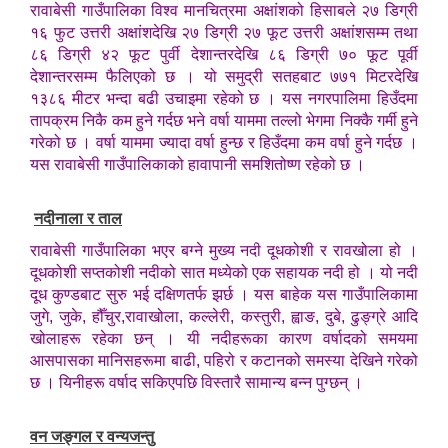
रावाबेसी गाउँपालिका विश्व मानचित्रमा अक्षांशको हिसाबले २७ डिग्री
१६ फुट उत्तरी अक्षांशदेखि २७ डिग्री २७ फूट उत्तरी अक्षांशसम्म तथा
८६ डिग्री ४२ फूट पुर्वी देशान्तरदेखि ८६ डिग्री ७० फूट पूर्वी
देशान्तरसम्म फैलिएको छ । यो समुद्री सतहबाट ७७१ मिटरदेखि
१३८६ मीटर भन्दा बढी उचाइमा रहेको छ । यस नगरपालिमा हिउँदमा
तापक्रम निकै कम हुने गर्दछ भने वर्षा याममा तल्लो भेगमा निक्कै गर्मी हुने
गरेको छ । वर्षा याममा ज्यादा वर्षा हुन्छ र हिउँदमा कम वर्षा हुने गर्दछ ।
यस रावाबेसी गाउँपालिकाको हावापानी समशितोष्ण रहेको छ ।
नदीनाला र ताल
रावाबेसी गाउँपालिका भएर बग्ने मुख्य नदी दूधकोशी र रावखोला हो ।
दूधकोशी सप्तकोशी नदीको सात मध्येको एक सहायक नदी हो । यो नदी
दूध कुण्डबाट सुरु भई दक्षिणतर्फ झर्छ । यस बाहेक यस गाउँपालिकामा
जुगे, जुके, हौँचुर,रावाखोला, कल्लेरी, कस्तुरी, ह्वाङ, दुबे, ढुङ्ग्रे आदि
खोलाहरू रहेका छन् । यी नदीहरूका कारण वर्षादको समयमा
आसपासका मानिसहरूमा बाढी, पहिरो र कटानको समस्या देखिने गरेको
छ । यिनीहरू वर्षाद सकिएपछि विस्तारै सामान्य बन्न पुग्छन् ।
वन जङ्गल र वन्यजन्तु