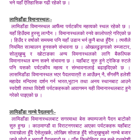
भने यहाँ ऐतिहासिक गढी रहेको छ ।
लामिडाँडा विमानास्थलः-
लामिडाँडा विमानस्थल आफैंमा पर्यटकीय महत्वको स्थल रहेको छ ।
यहाँ हिउँदमा हुस्सु लाग्दैन । विमानास्थलको रनवे कालोपत्रे गरिएको छ
। हिउँद र वर्षाको समयमा पनि यहाँ उडान भर्न कुनै बाधा हुँदैन । त्यसैले
नियमित सञ्चालन हुनसक्ने संभावना छ । ओखलढुङ्गाको रुम्जाटार,
सोलुखुम्बु र खोटाङका अन्य विमनास्थलको लागि बैकल्पिक
विमानास्थल बन्न सक्ने संभावना छ । यहाँबाट सुरु हुने ट्रेकिङ रुटले
पनि यसको पर्यटकीय महत्व र संम्भावनालाई बढाइदिएको छ ।
लासमिडाँडा विमानास्थल भएर पैदलयात्री त आउँछन् नै, सँगसँगै हलेशी
महादेव मन्दिरमा दर्शन गर्न भारत,भुटान तथा अनय स्थानबाट आउने
स्वदेशी ततथा विदेशी पर्यटकहरूको आवागमन यही विमानास्थलबाट हुने
गरेको पाइएको छ ।
लामिडाँडा नाम्चे पैदलमार्गः-
लामिडाँडा विमानास्थलबाट सगरमाथा बेस क्याम्पजाने पैदन बाटोको
सुरु हुन्छ । काठमाण्डौ वा विराटनगरबाट आएका पर्यटकहरू यहाँबाट
रावाखोला हुँदै ऐसेलुखर्क, लोखिम सोताङ हुँदै सोलुखुम्बुको नाम्चे बजार
जाने छोटो र भरपर्दो पैदलबाटो छ । पाँच किलोमिटर तल बन्ने दुधकोशी