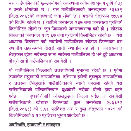
यस गाउँपालिकाको भू–उपयोगको अवस्थामा अधिकांश भूभाग कृषि क्षेत्र
र वनले ओगटेको छ । यस गाउँपालिकाको जनसङ्ख्या १३३६९
(वि.सं.२०६८को जनगणना) जना रहेको छ । यसको क्षेत्रफल ९७.४४
वर्ग कि.मि. रहेको छ । यहाँको जनघनत्व १३७ जना जनसंख्या प्रतिवर्ग
किलोमिटर रहेको छ, जुन जिल्लाको जनघनत्वभन्दा बढी हो । खोटाङ
जिल्लाको जनघनत्व १२९.६७ जना प्रतिवर्ग किलोमिटर रहेको छ । यस
आधारमा विश्लेषण गर्दा रावाबेसी गाउँपालिका खोटाङ जिल्लाका दश
स्थानीय तहहरूमध्ये दोस्रो सानो स्थानीय तह हो । जनसंख्या र
क्षेत्रफल दुवैमा सबैभन्दा सानो साकेला गाउँपालिका हो भने दुवै आधारमा
दोस्रो सानो गाउँपालिका हो रावाबेसी ।
यो गाउँपालिका जिल्लाको उत्तरपश्चिमी भूभागमा रहेको छ । पूर्वमा
रुपाकोट मझुवागढी नगरपालिका, दक्षिणमा हलेसी तुवाचुङ नगरपालिका
र उत्तरमा ऐंसेलुखर्क गाउँपालिकाको न्यानो काखमा रहेको यस
गाउँपालिकाको पश्चिमतिरबाट दूधकोशी नदीको चीसो हावा बहने
गर्दछ । दूधकोशीपारि ओखलढुङ्गा जिल्ला पर्दछ । रावाबेसी
गाउँपालिकाले खोटाङ जिल्लाको कुल जनसंख्या २०६३१२
(वि.सं.२०६८) को ६.४८ प्रतिशत अंश र कुल क्षेत्रफल १५९१ वर्ग
किलोमिटरको ६.१२ प्रतिशत भूभाग ओगटेको छ ।
अवस्थिति, हावापानी र तापक्रम