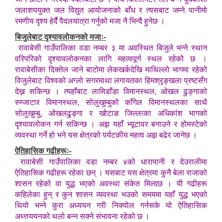
जलाशययुक्त जल विद्युत आयोजनाको बाँध र त्यसबाट जम्ने पानीमो
रमणीय दृश्य हेर्दै पैदलयात्रा गर्नुको मजा नै भिन्दै हुनेछ ।
बिजुलेबाट दृश्यावलोकनको मजाः-
रावाबेसी गाउँपालिका वडा नम्बर ३ मा अवस्थित बिजुले भन्ने स्थान
वरिपरिको दृश्यावलोकनका लागि महत्वपूर्ण स्थल रहेको छ ।
रावाबेसीका दिक्तेल जाने बाटोमा लेकखर्कदेखि माथिल्लो भागमा रहेको
विजुलेबाट विश्वको अग्लो सगरमाथा लगायतका हिमश्रृङ्खला प्रष्टसँग
देख्न सकिन्छ । त्यहाँबाट लामिडाँडा विमानस्थल, ओखल ढुङ्गाको
रुम्जाटार विमानस्थल, सोलुखुम्बुको काँगेल विमानस्थलका साथै
सोलुखुम्बु, ओखलढु्ङ्गा र खोटाङ जिल्लाका अधिकांश भागको
दृश्यावलोकन गर्न सकिन्छ । अझ यहाँ भ्यूटावर बनाउने र होमस्टेको
व्यवस्था गर्ने हो भने यस क्षेत्रको पर्यटकीय महत्व अझ बढेर जानेछ ।
ऐतिहासिक गढीहरूः-
रावाबेसी गाउँपालिका वडा नम्बर ४को धारापानी र देउरालीमा
ऐतिहासिक गढीहरू रहेका छन् । यसबाट यस क्षेत्रमा कुनै बेला राजाको
शासन रहेको वा युद्ध भएको अवस्था संकेत मिल्दछ । यी गढीहरू
कहिलेका हुन् र कुन शासन व्यवस्था भउको समयमा यहाँ युद्ध भएको
थियो भन्ने कुरा अध्ययन गरी निक्योल गर्नसके यो ऐतिहासिक
अध्त्तययनको थलो बन्न सक्ने संभावना रहेको छ ।