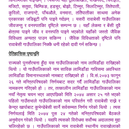
किरामिराका पाइन्छन् । त्यसैगरी यहाँ ठूलोओखती, पाखनवेद, चिराइतो,
मजिटो, सतुवा, चिम्फिङ, हडचुर, बोझो, टिम्मुर, सिलटिम्मुर, तितेपाती,
कुरिलो, राजगान्टे, पाँचऔले, वनमारा, ततिेपातीका साथमा अनेक
प्रकारका जडिबूटी पनि पाइने गर्दछन् । यसरी रावाबेसी गाउँपालिका
जीवजन्तु र वनस्पतकिा दृष्टिले सम्पन्न छ । यहाँ लेकमा र बेंसी दुवै
क्षेत्रमा पाइने जीव र वनस्पति पाइने भएकोले यहाँको जस्तो जैविक
विविधता अन्यत्र पाउन सकिन्न । जैविक विविधताको दृष्टिले पनि
रावाबेसी गाउँपालिका निक्कै धनी रहेको दावी गर्न सकिन्छ ।
ऐतिहासिक पृष्ठभूमि
राज्यको पुनर्संरचना हुँदा यस गाउँपालिकाको नाम लामिडाँडा राखिएको
थियो । यो गाउँपालिकाको नाम साविक लामिडाँडा गाविसमा अवस्थित
लामिडाँडा विमानास्थलको नामबाट राखिएको हो । वि.सं.२०७३ फागुन
२६ गते मन्त्रिपरिषदको निर्णयबाट सदर गर्दै लामिडाँडा गाउँपालिका
नामकरण गरिएको हो । तर, तत्कालीन लामिडाँडा गाउँपालिकाको नाम
नयाँ नेतृत्व चयन भएर आएपछिको मिति २०७४ असार २५ गते भएको
पहिलो गाउँसभाले गाउँपालिकाको नाम परिवर्तन गरी रावाबेसी राख्ने र
केन्द्र खार्पाबाट कुभेन्डेबेसी सार्ने सर्वसम्मत निर्णय गरेको थियो । त्यस
निर्णयलाई मिति २०७४ पुस २४ गतेको मन्त्रिपरिषदको बैठकले
अनुमोदन गरेको थियो । यद्यपि त्यसको विरोधमा सर्वोच्च अदालतमा मुद्दा
चलिरहेको छ । गाउँपालिकाको नाम रावाबेसी स्थानीय रावाखोलाको