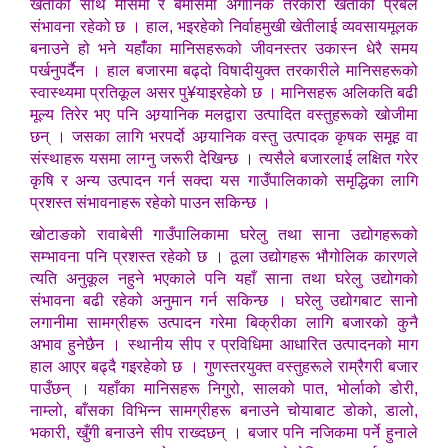
खेतीको साथै मौसमी र बेमौसमी अर्गानिक तरकारी खेतीको प्रबल
संभावना रहेको छ । हाल, भइरहेको निर्वाहमुखी खेतीलाई व्यवसायमूलक
बनाउने हो भने यहांँका मानिसहरूको जीवनस्तर उकास्न धेरै समय
पर्खनुपर्दैन । हाल बजारमा बढ्दो विषादीयुक्त तरकारीले मानिसहरूको
स्वास्थ्यमा प्रतिकूल असर पु¥याइरहेको छ । मानिसहरू अलिकति बढी
मूल्य तिरेर भए पनि अग्र्यानिक मलद्वारा उत्पादित वस्तुहरूको खोजीमा
छन् । जसका लागि भरपर्दो अग्र्यानिक वस्तु उत्पादक कृषक समूह वा
संस्थाहरू यसमा लाग्नु जरूरी देखिन्छ । त्यसैले बजारलाई लक्षित गरेर
कृषि र अन्य उत्पादन गर्न सक्दा यस गाउँपालिकाको समृद्धिका लागि
प्रशस्त संभावनाहरू रहेको पाउन सकिन्छ ।
खोटाङको रावाबेसी गाउँपालिकामा घरेलु तथा साना उद्योगहरूको
सम्भावना पनि प्रशस्त रहेको छ । ठूला उद्योगहरू भौगोलिक कारणले
त्यति अनुकूल नहुने भएकाले पनि यहाँ साना तथा घरेलु उद्योगको
संभावना बढी रहेको अनुमान गर्न सकिन्छ । घरेलु उद्योगबाट सानो
लगानीमा सामग्रीहरू उत्पादन गरेमा बिक्रीका लागि बजारको कुनै
अभाव हुनेछैन । स्थानीय सीप र प्रविधिमा आधारित उत्पादनको माग
हाल आएर बढ्दै गइरहेको छ । गुणस्तरयुक्त वस्तुहरूले राम्रैगरी बजार
पाउँछन् । यहाँका मानिसहरू निगुरो, सालको पात, भोर्लाको डोरी,
नाम्लो, बाँसका विभिन्न सामग्रीहरू बनाउने चोयाबाट डोको, डालो,
भकारी, खुँगी बनाउने सीप राख्दछन् । बजार पनि नजिकमा पर्ने हुनाले