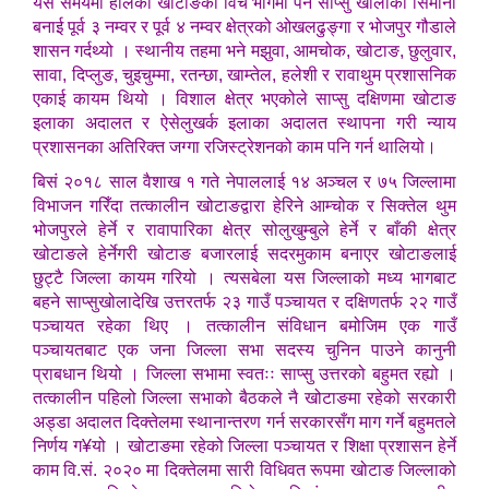
यस समयमा हालको खोटाङको विच भागमा पर्ने साप्सु खोलाको सिमाना
बनाई पूर्व ३ नम्वर र पूर्व ४ नम्वर क्षेत्रको ओखलढुङ्गा र भोजपुर गौडाले
शासन गर्दथ्यो । स्थानीय तहमा भने मझुवा, आमचोक, खोटाङ, छुलुवार,
सावा, दिप्लुङ, चुइचुम्मा, रतन्छा, खाम्तेल, हलेशी र रावाथुम प्रशासनिक
एकाई कायम थियो । विशाल क्षेत्र भएकोले साप्सु दक्षिणमा खोटाङ
इलाका अदालत र ऐसेलुखर्क इलाका अदालत स्थापना गरी न्याय
प्रशासनका अतिरिक्त जग्गा रजिस्ट्रेशनको काम पनि गर्न थालियो।
बिसं २०१८ साल वैशाख १ गते नेपाललाई १४ अञ्चल र ७५ जिल्लामा
विभाजन गरिँदा तत्कालीन खोटाङद्वारा हेरिने आम्चोक र सिक्तेल थुम
भोजपुरले हेर्ने र रावापारिका क्षेत्र सोलुखुम्बुले हेर्ने र बाँकी क्षेत्र
खोटाङले हेर्नेगरी खोटाङ बजारलाई सदरमुकाम बनाएर खोटाङलाई
छुट्टै जिल्ला कायम गरियो । त्यसबेला यस जिल्लाको मध्य भागबाट
बहने साप्सुखोलादेखि उत्तरतर्फ २३ गाउँ पञ्चायत र दक्षिणतर्फ २२ गाउँ
पञ्चायत रहेका थिए । तत्कालीन संविधान बमोजिम एक गाउँ
पञ्चायतबाट एक जना जिल्ला सभा सदस्य चुनिन पाउने कानुनी
प्राबधान थियो । जिल्ला सभामा स्वतःः साप्सु उत्तरको बहुमत रह्यो ।
तत्कालीन पहिलो जिल्ला सभाको बैठकले नै खोटाङमा रहेको सरकारी
अड्डा अदालत दिक्तेलमा स्थानान्तरण गर्न सरकारसँग माग गर्ने बहुमतले
निर्णय ग¥‍यो । खोटाङमा रहेको जिल्ला पञ्चायत र शिक्षा प्रशासन हेर्ने
काम वि.सं. २०२० मा दिक्तेलमा सारी विधिवत रूपमा खोटाङ जिल्लाको