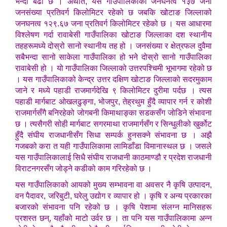
भन्दा बढी छ । अर्थात, यस गाउँपालिकाको जनघनत्व १३७ जना
जनसंख्या प्रतिवर्ग किलोमिटर रहेको छ जबकि खोटाङ जिल्लाको
जनघनत्व १२९.६७ जना प्रतिवर्ग किलोमिटर रहेको छ । यस आधारमा
विश्लेषण गर्दा रावाबेसी गाउँपालिका खोटाङ जिल्लाका दश स्थानीय
तहहरूमध्ये दोस्रो सानो स्थानीय तह हो । जनसंख्या र क्षेत्रफल दुवैमा
सबैभन्दा सानो साकेला गाउँपालिका हो भने दोस्रो सानो गाउँपालिका
रावाबेसी हो । यो गाउँपालिका जिल्लाको उत्तरपश्चिमी भूभागमा रहेको छ
। यस गाउँपालिकाको केन्द्र उत्तर दक्षिण खोटाङ जिल्लाको सदरमुकाम
जाने र मध्ये पहाडी राजमार्गदेखि ९ किलोमिटर दुरीमा पर्दछ । त्यस
पहाडी मार्गबाट ओखलढुङ्गा, भोजपुर, तेह्रथुम हुँदै व्यापार गर्न र कोशी
राजमार्गसँगै बनिरहेको जोगबनी किमाथाङ्का सडकसँग जोडिने संभावना
छ । त्यसैगरी सोही मार्गबाट सगरमाथा राजमार्गसँग र सिन्धुलीको खुर्कोट
हुँदै संघीय राजधानीसँग सिधा सम्पर्क हुनसक्ने संभावना छ । अझै
गजबको करा त यही गाउँपालिकामा लामिडाँडा विमानास्थल छ । जसले
यस गाउँपालिकालाई सिधै संघीय राजधानी काठमाण्डौ र प्रदेश राजधानी
विराटनगरसँग जोड्ने कडीको काम गरिरहेको छ ।
यस गाउँपालिकाको आयको मुख्य सम्भावना वा अवसर नै कृषि उत्पादन,
वन पैदावर, जरिबुटी, घरेलु उद्योग र व्यापार हो । कृषि र अन्य प्रकारका
बजारको संभावना पनि रहेको छ । कृषि पेशामा संलग्न मानिसहरू
प्रशस्त छन्, यहाँको माटो उर्वर छ । ता पनि यस गाउँपालिकामा अन्न