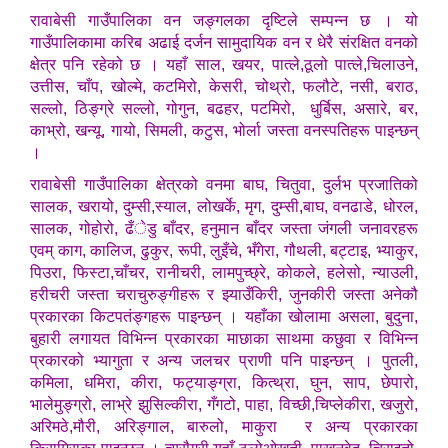
रावाबेसी गाउँपालिका वन जङ्गलका दृष्टिले सम्पन्न छ । यो
गाउँपालिकामा करिब अढाई दर्जन सामुदायिक वन र धेरै संरक्षित वनको
क्षेत्र पनि रहेको छ । यहाँ साल, खयर, पात्ले,ठूलो पात्ले,चिलाउने,
उत्तीस, चाँप, खोल्मे, कटमिरो, केसरी, चोथ्रो, फलौटे, नसी, बराठ,
सल्लो, ठिङ्ग्रे सल्लो, गोगुन, बढहर, पटमिरो, धुर्बिस, असारे, बर,
काभ्रो, खन्यू, गायो, सिमली, कटुस, भोर्ला जस्ता वनस्पतिहरू पाइन्छन्
।
रावाबेसी गाउँपालिका क्षेत्रको वनमा बाघ, चितुवा, दुर्लभ प्रजातिको
सालक, खरायो, दुम्सी,स्याल, लोखर्के, मृग, दुम्सी,बाघ, वनढाडे, धोरल,
सालक, गोहोरो, ढँेडु बाँदर, हनुमान बाँदर जस्ता जंगली जनावरहरू
एवम् काग, कालिज, ढुकुर, रूपी, लुइँचे, भँगेरा, गौथली, बट्टाइ, भ्याकुर,
पिउरा, फिस्टा,चाँचर, रानीचरी, लामपुच्छ्रे, कोकले, हलेसो, न्याउली,
हरीचरी जस्ता चराचुरुङ्गीहरू र झ्याउँकिरी, जुनकीरी जस्ता अनेकौ
प्रकारका किटपतंङ्गहरू पाइन्छन् । यहाँका खोलामा असला, बुदुना,
बुहारी लगायत विभिन्न प्रकारका माछाका साथमा कछुवा र विभिन्न
प्रकारको भ्यागुता र अन्य जलचर प्राणी पनि पाइन्छन् । पुतली,
कमिला, धमिरा, कीरा, फट्याङ्ग्रा, कित्थ्रा, घुन, साप, छेपारो,
भालेमुङ्ग्रो, लाभ्रे झुसिल्कीरा, गँगटो, पाहा, विच्छी,चिप्लेकीरा, खजुरो,
अरिमठे,मौरी, अरिङ्गाल, बारुलो, माकुरा र अन्य प्रकारका