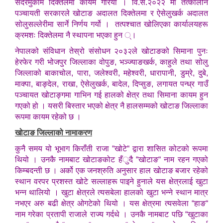
सदरमुकाम दिक्तेलमा कायम गरियो । वि.सं.२०२२ मा तत्कालीन
पञ्चायती सरकारले खोटाङ अदालत दिक्तेलमा र ऐसेलुखर्क अदालत
सोलुसल्लेरीमा सार्ने निर्णय गर्यो । तत्पश्चात खोलिएका कार्यालयहरू
क्रमशः दिक्तेलमा नै स्थापना भएका हुन ्।
नेपालको संविधान तेस्रो संसोधन २०३२ले खोटाङको सिमाना पुनः
हेरफेर गरी भोजपुर जिल्लाका वोपुङ, भञ्ज्याङखर्क, काहुले तथा सोलु
जिल्लाको बाकाचोल, पारा, जलेश्वरी, महेश्वरी, धारापानी, डुम्रे, दुबे,
माक्पा, बाङ्देल, राखा, ऐसेलुखर्क, बादेल, दिप्सुङ, लगायत पन्ध्र गाउँ
पञ्चायत खोटाङ्गमा गाभिन गई हालको क्षेत्र तथा सिमाना कायम हुन
गएको हो । यसरी बिस्तार भएको क्षेत्र नै हालसम्मको खोटाङ जिल्लाका
रूपमा कायम रहेको छ ।
खोटाङ जिल्लाको नामाकरण
कुनै समय यो भूभाग किराँती राजा “खोटे“ द्वारा शासित कोटको रूपमा
थियो । उनकै नामबाट खोटाङकोट हँुदै “खोटाङ“ नाम रहन गएको
किम्बदन्ती छ । अर्को एक जनश्रुति अनुसार हाल खोटाङ बजार रहेको
स्थान वरपर प्रशस्त खोटे सल्लाहरू पाइने हुनाले यस क्षेत्रलाई खुटा
भन्न थालियो । खुटा क्षेत्रले त्यसबेला हालको खुटा भन्ने स्थान मात्र
नभएर अरु बढी क्षेत्र ओगटेको थियो । यस क्षेत्रमा त्यसवेला “हाङ“
नाम गरेका प्रतापी राजाले राज्य गर्दथे । उनकै नामबाट पछि “खुटाका