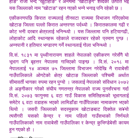
हाङ“ राजा भन्दै “खुटाहाङ“ र अन्त्यमा “खोटाङ्ग“ शव्दको उत्पति भई
यस जिल्लाको नाम “खोटाङ“ रहन गएको भन्ने भनाइ पनि रहेको छ ।
एकीकरणपछि किरात राज्यलाई तीनवटा राज्यमा विभाजन गरिएकोमा
खोटाङ जिल्ला पल्लो किरात अन्तरगत पर्दथ्यो । किरातकालमा गढी र
कोट भनी दरबार क्षेत्रलाई भनिन्थ्यो । यस जिल्लामा पनि हटियागढी,
लोहाकोट आदि स्थानहरू रहेकाले राजदरबार रहेको प्रमाण पुग्छ ।
अन्नपानी र हतियार भण्डारण गर्ने स्थानलाई गोला भनिन्थ्यो ।
वि.सं. १८३१ मा पृथ्वीनारायण शाहले नेपालको एकीकरण गरेसँगै यो
भूभाग पनि बृहत्तर नेपालमा गाभिएको पाइन्छ । वि.सं. २०१८ मा
नेपाललाई १४ अञ्चल ७५ जिल्लामा विभाजन गरेदेखि नै रावाबेसी
गाउँपालिकाले ओगटेको क्षेत्र खोटाङ जिल्लाको पश्चिमी अर्थात
सीमावर्ती भागका रुपमा रहन पुग्यो । जसलाई नेपालको संविधान २०७२
ले अङ्गीकार गरेको संघीय गणतन्त्र नेपालको राज्य पुनर्संरचना गर्दा
वि.सं. २०७३ फागुनमा ६ वटा गाउँ विकास समितिहरूको भूभागलाई
समेटेर ६ वटा वडाहरू भएको लामिडाँडा गाउँपािलका नामाकरण भएको
थियो । जसरी जिल्लाको सदरमुकाम खोटाङबाट दिक्तेल स¥यो
त्यसैगरी यसको केन्द्र र नाम पहिलो गाउँसभाको निर्णयले
गाउँपालिकाको नाम रावाबेसी गाउँपालिका र केन्द्र कुभिण्डेबेसी कायम
हुन गएको हो ।