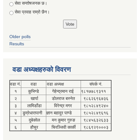
सेवा सन्तोषजनक छ।
सेवा प्रवाह राम्रो छैन।
Older polls
Results
वडा अध्यक्षहरुको विवरण
वडा नं.
वडा
वडा अध्यक्ष
संपर्क नं.
१
कुभिण्डे
गेहेन्द्रमान राई
९८१७७८९३११
२
खार्पा
डोलराज बस्नेत
९८६२६९६७३६
३
लामिडाँडा
विरेन्द्र मगर
९८५२८४९२४०
४
डुम्रेधारापानी
ज्ञान बहादुर पाण्डे
९८५२८४९६१६
५
दुबेकोल
मन कुमार गुरुङ
९८४५६३२६३३
६
हौचुर
चिरञ्जिवी कार्की
९८६९२९०००३